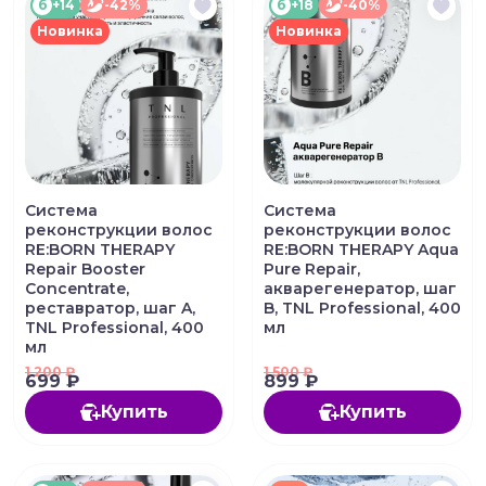
б
+14
-42%
б
+18
-40%
Новинка
Новинка
Система
Система
реконструкции волос
реконструкции волос
RE:BORN THERAPY
RE:BORN THERAPY Aqua
Repair Booster
Pure Repair,
Concentrate,
акварегенератор, шаг
реставратор, шаг A,
B, TNL Professional, 400
TNL Professional, 400
мл
мл
1 200
₽
1 500
₽
699 ₽
899 ₽
Купить
Купить