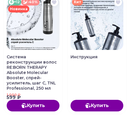
б
+12
-40%
Хит
Новинка
Система
Инструкция
реконструкции волос
RE:BORN THERAPY
Absolute Molecular
Booster, спрей-
усилитель, шаг C, TNL
Professional, 250 мл
1 000
₽
599 ₽
Купить
Купить