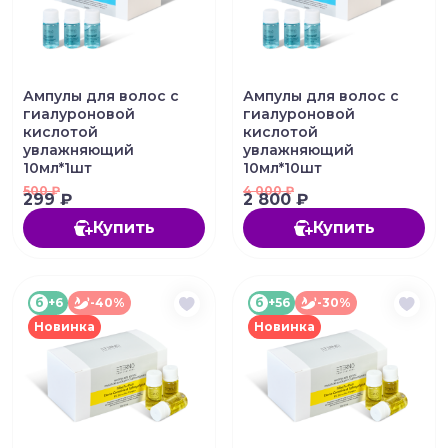
Ампулы для волос с
Ампулы для волос с
гиалуроновой
гиалуроновой
кислотой
кислотой
увлажняющий
увлажняющий
10мл*1шт
10мл*10шт
500
₽
4 000
₽
299 ₽
2 800 ₽
Купить
Купить
б
+6
-40%
б
+56
-30%
Новинка
Новинка