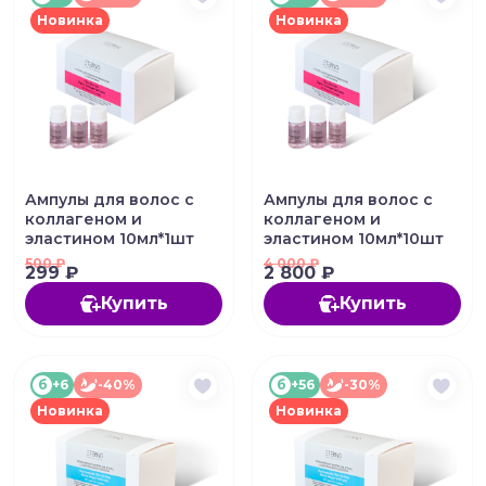
Новинка
Новинка
Ампулы для волос с
Ампулы для волос с
коллагеном и
коллагеном и
эластином 10мл*1шт
эластином 10мл*10шт
500
₽
4 000
₽
299 ₽
2 800 ₽
Купить
Купить
б
+6
-40%
б
+56
-30%
Новинка
Новинка